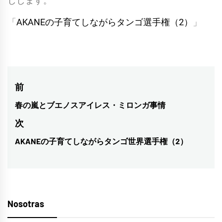
しします。
「
AKANEの子育てしながらタンゴ選手権（2）
」
投
前
稿
春の嵐とブエノスアイレス・ミロンガ事情
前
ナ
の
次
投
ビ
AKANEの子育てしながらタンゴ世界選手権（2）
次
稿:
ゲ
の
投
ー
稿:
シ
Nosotras
ョ