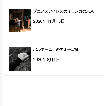
ブエノスアイレスのミロンガの未来
2020年11月15日
ポルテーニョのアミーゴ論
2020年8月1日
NOSOTRAS
CONCEPTO
Contáctenos
Rika
Natsuki
AKANE