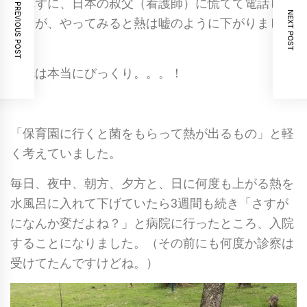
られずに、日本の叔父（看護師）に慌てて電話しま
PREVIOUS POST
NEXT POST
したが、やってみると熱は嘘のように下がりまし
た。
これは本当にびっくり。。。！
「保育園に行くと菌をもらって熱が出るもの」と軽
く考えていました。
毎日、夜中、朝方、夕方と、日に何度も上がる熱を
水風呂に入れて下げていたら3週間も続き「さすが
になんか変だよね？」と病院に行ったところ、入院
することになりました。（その前にも何度か診察は
受けてたんですけどね。）