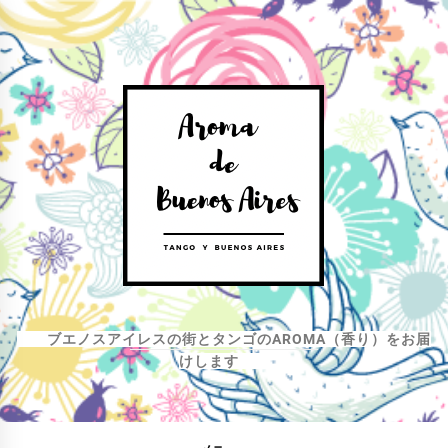
コ
ン
テ
ン
ツ
へ
ス
キ
ッ
プ
ブエノスアイレスの街とタンゴのAROMA（香り）をお届
けします