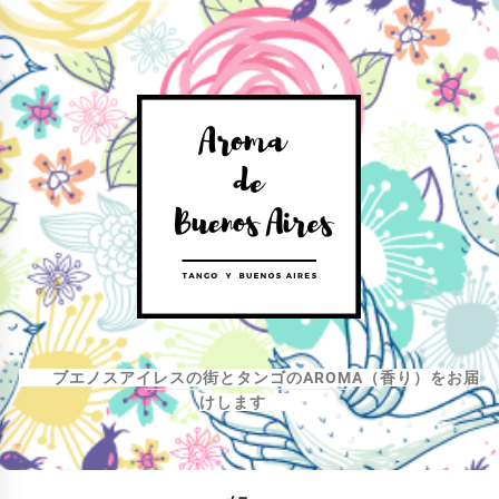
コ
ン
テ
ン
ツ
へ
ス
キ
ッ
プ
ブエノスアイレスの街とタンゴのAROMA（香り）をお届
けします