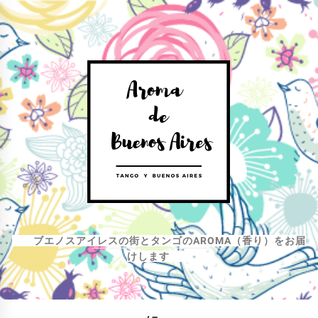
コ
ン
テ
ン
ツ
へ
ス
キ
ッ
プ
ブエノスアイレスの街とタンゴのAROMA（香り）をお届
けします