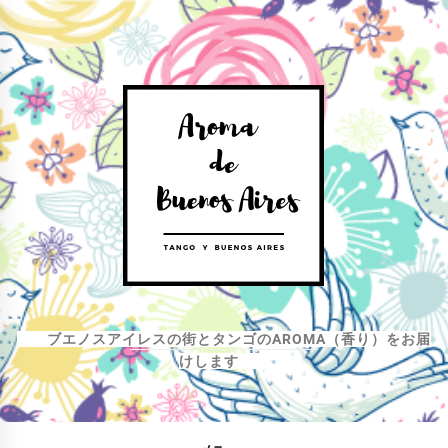
コ
ン
テ
ン
ツ
へ
ス
キ
ッ
プ
ブエノスアイレスの街とタンゴのAROMA（香り）をお届
けします