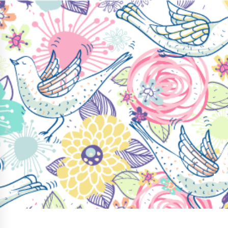
コ
ン
テ
ン
ツ
へ
ス
キ
ッ
プ