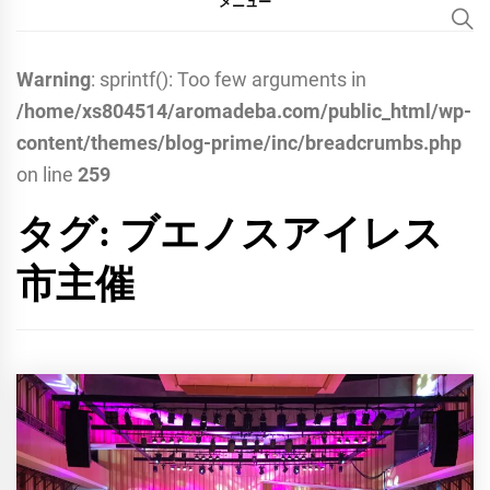
メニュー
Warning
: sprintf(): Too few arguments in
/home/xs804514/aromadeba.com/public_html/wp-
content/themes/blog-prime/inc/breadcrumbs.php
on line
259
タグ:
ブエノスアイレス
市主催