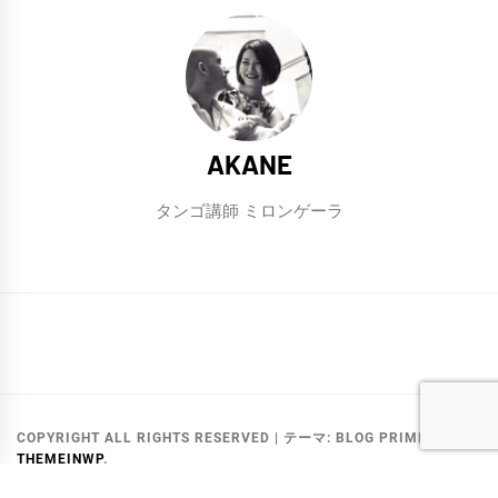
AKANE
タンゴ講師 ミロンゲーラ
NOSOTRAS
CONCEPTO
Contáctenos
Rika
Natsuki
AKANE
Fukuda
COPYRIGHT ALL RIGHTS RESERVED
|
テーマ:
BLOG PRIME
BY
THEMEINWP
.
CONTÁCTENOS
著作権・免責事項