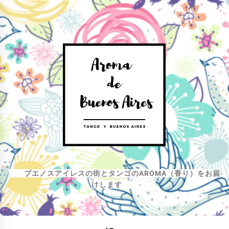
コ
ン
テ
ン
ツ
へ
ス
キ
ッ
プ
ブエノスアイレスの街とタンゴのAROMA（香り）をお届
けします