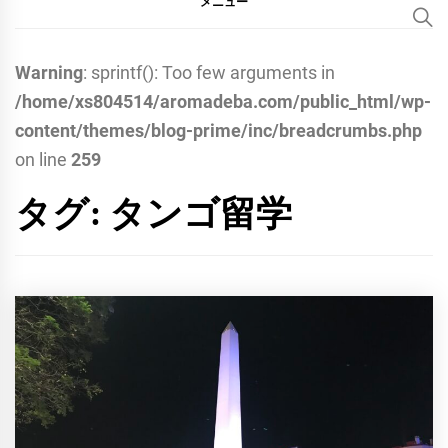
メニュー
Warning
: sprintf(): Too few arguments in
/home/xs804514/aromadeba.com/public_html/wp-
content/themes/blog-prime/inc/breadcrumbs.php
on line
259
タグ:
タンゴ留学