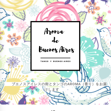
コ
ン
テ
ン
ツ
へ
ス
キ
ッ
プ
ブエノスアイレスの街とタンゴのAROMA（香り）をお届
けします