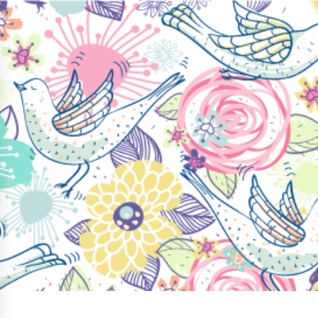
コ
ン
テ
ン
ツ
へ
ス
キ
ッ
プ